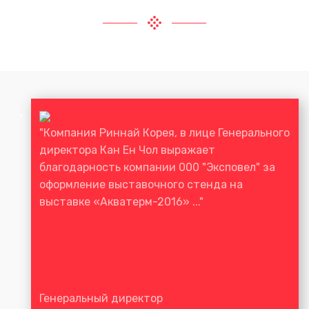
"Компания Риннай Корея, в лице Генерального
директора Кан Ен Чол выражает
благодарность компании 000 "Эксповел" за
оформление выставочного стенда на
выставке «Акватерм-2016» ..."
Генеральный директор